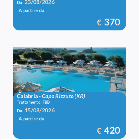
23/08/2026
Dal
A partire da
370
€
Igv Le Castella
Calabria
-
Capo Rizzuto (KR)
Trattamento:
FBB
15/08/2026
Dal
A partire da
420
€