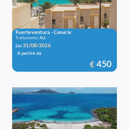
Alpiclub Sbh Monica Beach
Fuerteventura
-
Canarie
Trattamento:
ALL
31/08/2026
Dal
A partire da
450
€
Voi Colonna Village