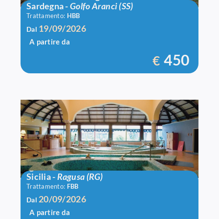
Sardegna
-
Golfo Aranci (SS)
Trattamento:
HBB
19/09/2026
Dal
A partire da
450
€
Igv Club Baia Samuele
Sicilia
-
Ragusa (RG)
Trattamento:
FBB
20/09/2026
Dal
A partire da