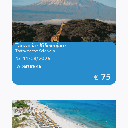
Volo A/R Tanzania
Tanzania
-
Kilimanjaro
Trattamento:
Solo volo
11/08/2026
Dal
A partire da
75
€