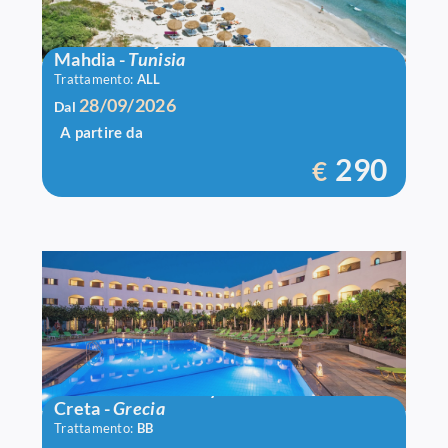
Bravo El Borj
Mahdia
-
Tunisia
Trattamento:
ALL
28/09/2026
Dal
A partire da
290
€
Hotel Malia Holidays
Creta
-
Grecia
Trattamento:
BB