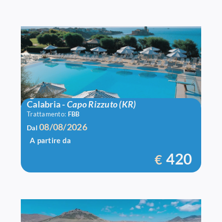
Igv Le Castella
Calabria
-
Capo Rizzuto (KR)
Trattamento:
FBB
08/08/2026
Dal
A partire da
420
€