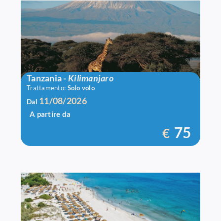
Volo A/R Tanzania
Tanzania
-
Kilimanjaro
Trattamento:
Solo volo
11/08/2026
Dal
A partire da
75
€