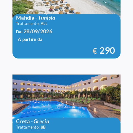
Bravo El Borj
Mahdia
-
Tunisia
Trattamento:
ALL
28/09/2026
Dal
A partire da
290
€
Hotel Malia Holidays
Creta
-
Grecia
Trattamento:
BB