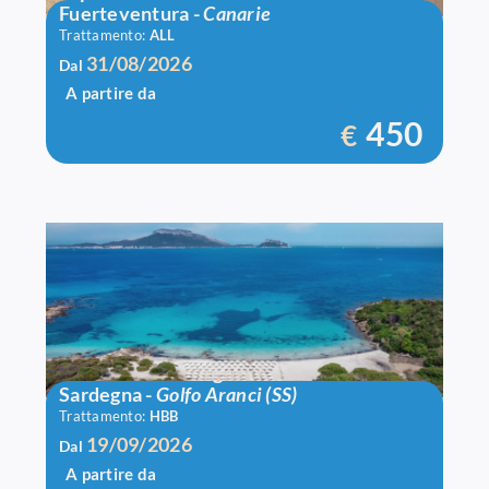
Fuerteventura
-
Canarie
Trattamento:
ALL
31/08/2026
Dal
A partire da
450
€
Voi Colonna Village
Sardegna
-
Golfo Aranci (SS)
Trattamento:
HBB
19/09/2026
Dal
A partire da