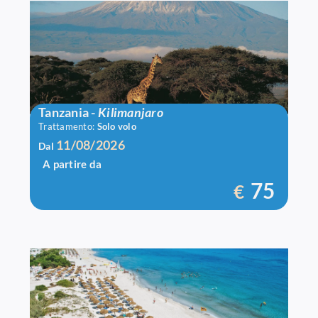
Volo A/R Tanzania
Tanzania
-
Kilimanjaro
Trattamento:
Solo volo
11/08/2026
Dal
A partire da
75
€