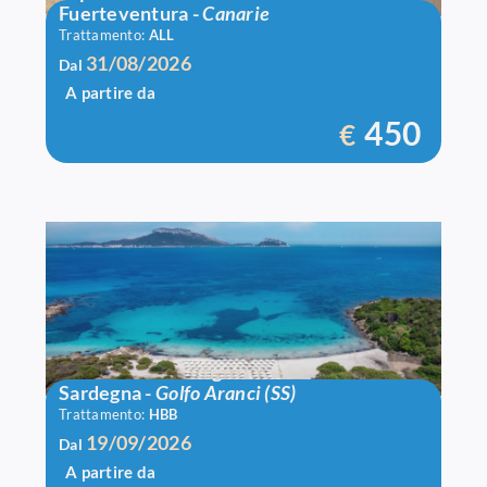
Fuerteventura
-
Canarie
Trattamento:
ALL
31/08/2026
Dal
A partire da
450
€
Voi Colonna Village
Sardegna
-
Golfo Aranci (SS)
Trattamento:
HBB
19/09/2026
Dal
A partire da