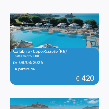
Igv Le Castella
Calabria
-
Capo Rizzuto (KR)
Trattamento:
FBB
08/08/2026
Dal
A partire da
420
€