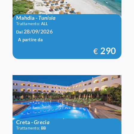
Bravo El Borj
Mahdia
-
Tunisia
Trattamento:
ALL
28/09/2026
Dal
A partire da
290
€
Hotel Malia Holidays
Creta
-
Grecia
Trattamento:
BB