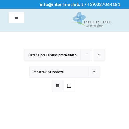
Salta
info@interlineclub.it
/
+39.
027064181
al
Toggle
contenuto
Navigation
Accedi / Registrati
Home
Ordina per
Ordine predefinito
Iscrizione Club
Mostra
36 Prodotti
Contatti
Info
Chi Siamo