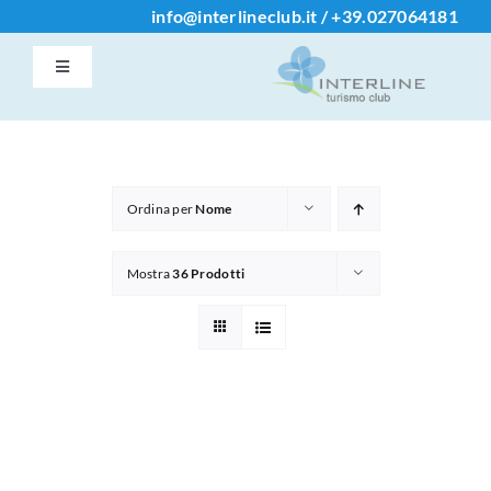
Salta
info@interlineclub.it
/
+39.
027064181
al
Toggle
contenuto
Navigation
Accedi / Registrati
Home
Ordina per
Nome
Iscrizione Club
Mostra
36 Prodotti
Contatti
Info
Chi Siamo