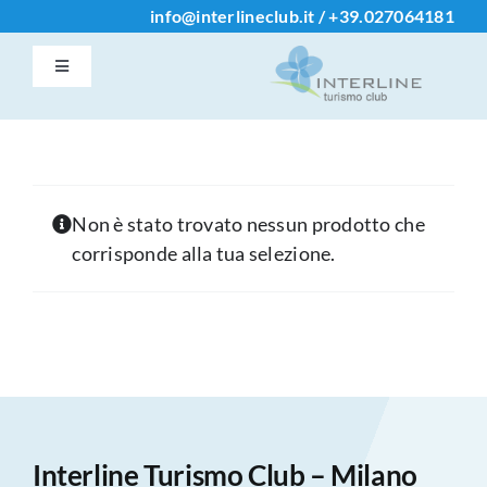
Salta
info@interlineclub.it
/
+39.
027064181
al
Toggle
contenuto
Navigation
Accedi / Registrati
Home
Non è stato trovato nessun prodotto che
corrisponde alla tua selezione.
Iscrizione Club
Contatti
Info
Interline Turismo Club – Milano
Chi Siamo