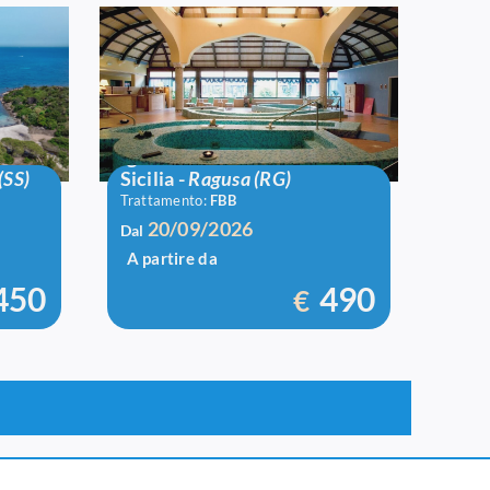
Igv Club Baia Samuele
(SS)
Sicilia
-
Ragusa (RG)
Trattamento:
FBB
20/09/2026
Dal
A partire da
450
490
€