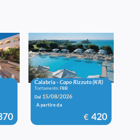
Igv Le Castella
Calabria
-
Capo Rizzuto (KR)
Trattamento:
FBB
15/08/2026
Dal
A partire da
370
420
€