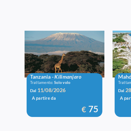
Volo A/R Tanzania
Bravo
Tanzania
-
Kilimanjaro
Mahd
Trattamento:
Solo volo
Tratta
11/08/2026
28
Dal
Dal
A partire da
A par
75
€