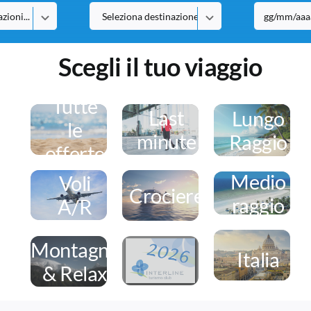
Scegli il tuo viaggio
Tutte
Last
Lungo
le
minute
Raggio
offerte
Medio
Voli
Crociere
raggio
A/R
Montagna
Italia
& Relax