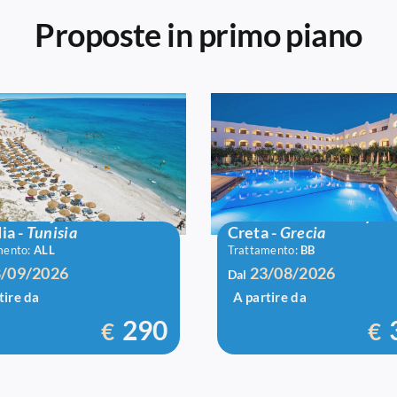
Proposte in primo piano
 El Borj
Hotel Malia Holidays
ia
-
Tunisia
Creta
-
Grecia
mento:
ALL
Trattamento:
BB
/09/2026
23/08/2026
Dal
tire da
A partire da
290
€
€