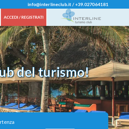
info@interlineclub.it
/
+39.
027064181
ACCEDI / REGISTRATI
ub del turismo!
artenza