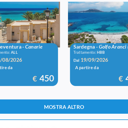
club Sbh Monica Beach
Voi Colonna Village
teventura
-
Canarie
Sardegna
-
Golfo Aranci 
mento:
ALL
Trattamento:
HBB
/08/2026
19/09/2026
Dal
tire da
A partire da
450
€
€
MOSTRA ALTRO