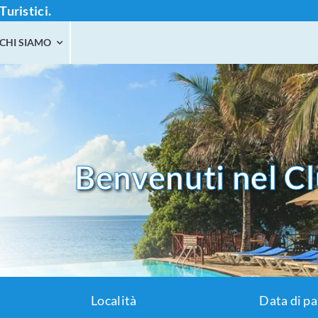
Turistici.
CHI SIAMO
Benvenuti nel Cl
Località
Data di p