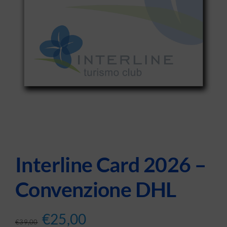
Interline Card 2026 –
Convenzione DHL
Il
Il
€
25,00
€
39,00