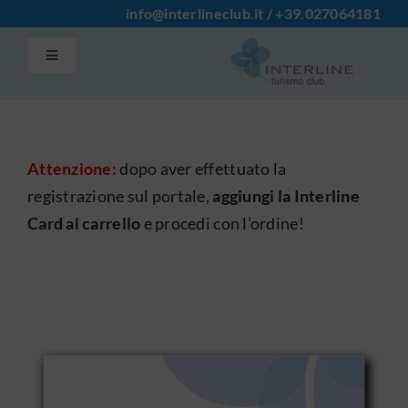
Salta
info@interlineclub.it
/
+39.
027064181
al
Toggle
contenuto
Navigation
Accedi / Registrati
Home
Attenzione:
dopo aver effettuato la
registrazione sul portale,
aggiungi la Interline
Card al carrello
e procedi con l’ordine!
Iscrizione Club
Contatti
Info
Chi Siamo