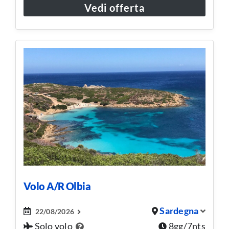
Vedi offerta
Volo A/R Olbia
Sardegna
22/08/2026
Solo volo
8gg/7nts