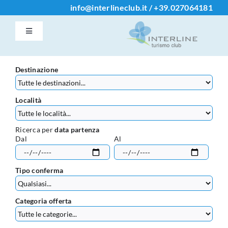
Salta
info@interlineclub.it
/
+39.
027064181
al
Toggle
contenuto
Navigation
Accedi / Registrati
Destinazione
Home
Località
Iscrizione Club
Ricerca per
data partenza
Dal
Al
Contatti
Tipo conferma
Info
Categoria offerta
Chi Siamo