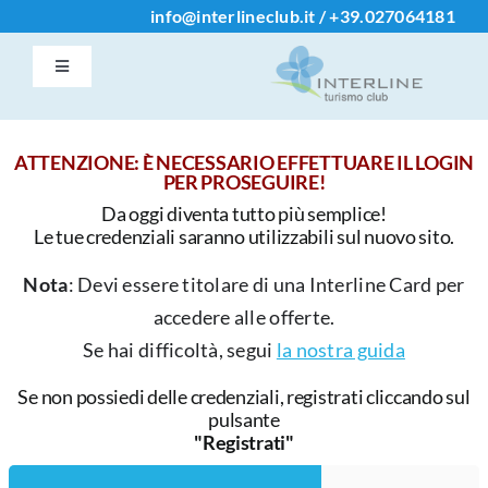
Salta
info@interlineclub.it
/
+39.
027064181
al
Toggle
contenuto
Navigation
Accedi / Registrati
ATTENZIONE: È NECESSARIO EFFETTUARE IL LOGIN
PER PROSEGUIRE!
Home
Da oggi diventa tutto più semplice!
Le tue credenziali saranno utilizzabili sul nuovo sito.
Iscrizione Club
Nota
: Devi essere titolare di una Interline Card per
accedere alle offerte.
Contatti
Se hai difficoltà, segui
la nostra guida
Se non possiedi delle credenziali, registrati cliccando sul
Info
pulsante
"Registrati"
Chi Siamo