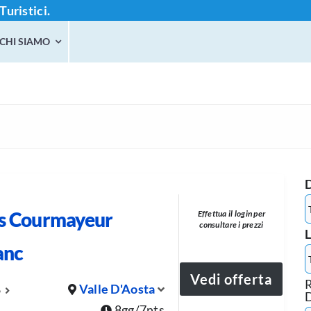
Turistici.
CHI SIAMO
ls Courmayeur
Effettua il login per
consultare i prezzi
L
anc
Vedi offerta
R
Valle D'Aosta
6
8gg/7nts