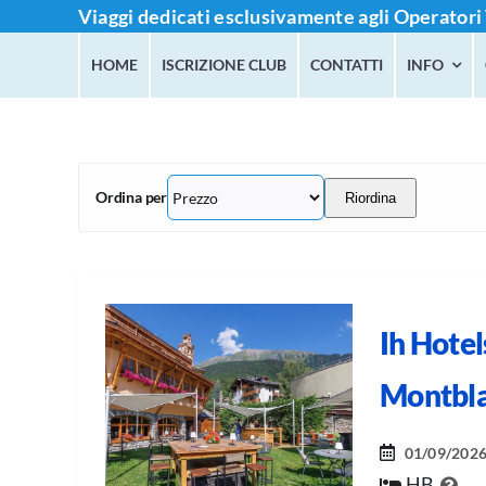
Salta
Viaggi dedicati esclusivamente agli Operatori 
al
HOME
ISCRIZIONE CLUB
CONTATTI
INFO
contenuto
Ordina per
Riordina
Ih Hote
Montbl
01/09/202
HB