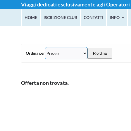
Salta
Viaggi dedicati esclusivamente agli Operatori 
al
HOME
ISCRIZIONE CLUB
CONTATTI
INFO
contenuto
Ordina per
Riordina
Offerta non trovata.