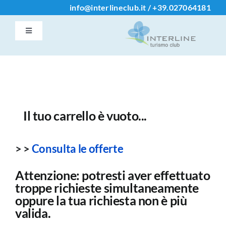
Salta
info@interlineclub.it
/
+39.
027064181
al
Toggle
contenuto
Navigation
Accedi / Registrati
Home
Il tuo carrello è vuoto...
Iscrizione Club
> >
Consulta le offerte
Contatti
Attenzione: potresti aver effettuato
troppe richieste simultaneamente
Info
oppure la tua richiesta non è più
valida.
Chi Siamo