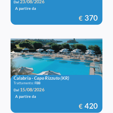
23/08/2026
Dal
A partire da
370
€
Igv Le Castella
Calabria
-
Capo Rizzuto (KR)
Trattamento:
FBB
15/08/2026
Dal
A partire da
420
€