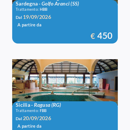
Sardegna
-
Golfo Aranci (SS)
Trattamento:
HBB
19/09/2026
Dal
A partire da
450
€
Igv Club Baia Samuele
Sicilia
-
Ragusa (RG)
Trattamento:
FBB
20/09/2026
Dal
A partire da