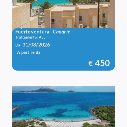
Alpiclub Sbh Monica Beach
Fuerteventura
-
Canarie
Trattamento:
ALL
31/08/2026
Dal
A partire da
450
€
Voi Colonna Village