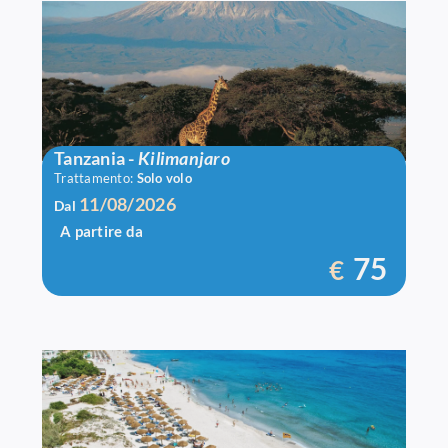
Volo A/R Tanzania
Tanzania
-
Kilimanjaro
Trattamento:
Solo volo
11/08/2026
Dal
A partire da
75
€