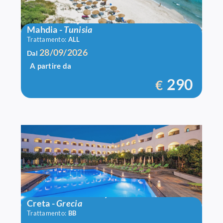
Bravo El Borj
Mahdia
-
Tunisia
Trattamento:
ALL
28/09/2026
Dal
A partire da
290
€
Hotel Malia Holidays
Creta
-
Grecia
Trattamento:
BB