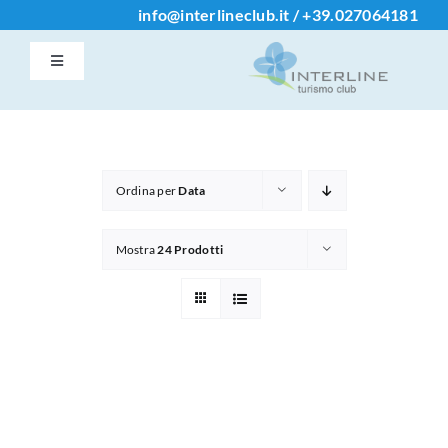
Salta
info@interlineclub.it
/
+39.
027064181
al
Toggle
contenuto
Navigation
Accedi / Registrati
Home
Ordina per
Data
Iscrizione Club
Mostra
24 Prodotti
Contatti
Info
Chi Siamo