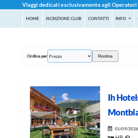
Salta
Viaggi dedicati esclusivamente agli Operatori 
al
HOME
ISCRIZIONE CLUB
CONTATTI
INFO
contenuto
Ordina per
Riordina
Ih Hote
Montbl
01/09/202
HB