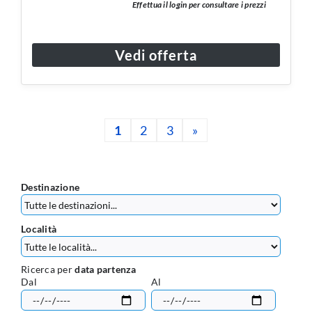
Effettua il login per consultare i prezzi
Vedi offerta
1
2
3
»
Destinazione
Località
Ricerca per
data partenza
Dal
Al