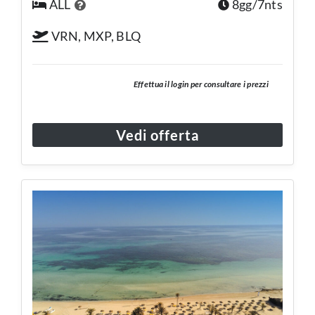
ALL
8gg/7nts
VRN, MXP, BLQ
Effettua il login per consultare i prezzi
Vedi offerta