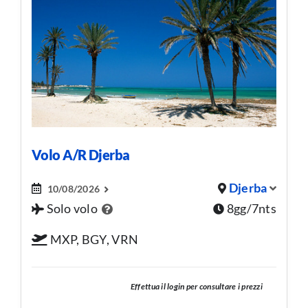
Volo A/R Djerba
Djerba
10/08/2026
Solo volo
8gg/7nts
MXP, BGY, VRN
Effettua il login per consultare i prezzi