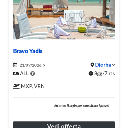
Bravo Yadis
Djerba
21/09/2026
ALL
8gg/7nts
MXP, VRN
Effettua il login per consultare i prezzi
Vedi offerta