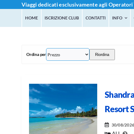
Salta
Viaggi dedicati esclusivamente agli Operatori 
al
HOME
ISCRIZIONE CLUB
CONTATTI
INFO
contenuto
Ordina per
Riordina
Shandra
Resort 
30/08/202
ALL