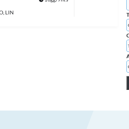
O, LIN
C
A