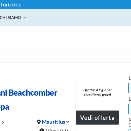
Turistici.
CHI SIAMO
ni Beachcomber
Effettua il login per
consultare i prezzi
L
Spa
Vedi offerta
R
Mauritius
6
10gg/7nts